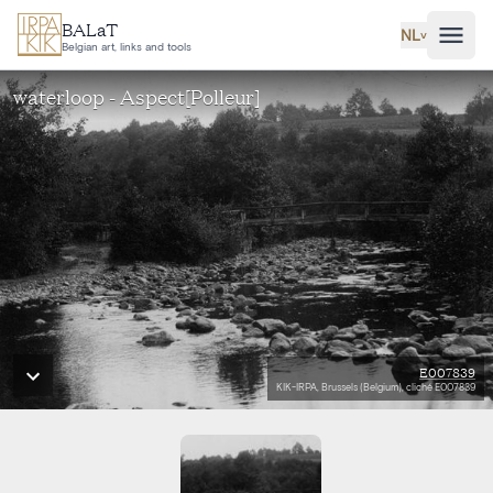
Ga naar hoofdinhoud
BALaT
NL
˅
Belgian art, links and tools
waterloop - Aspect[Polleur]
E007839
KIK-IRPA, Brussels (Belgium), cliché E007839