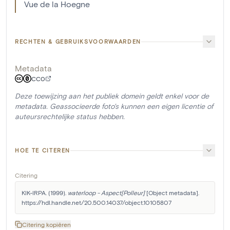
Vue de la Hoegne
RECHTEN & GEBRUIKSVOORWAARDEN
Metadata
CC0
Deze toewijzing aan het publiek domein geldt enkel voor de
metadata. Geassocieerde foto's kunnen een eigen licentie of
auteursrechtelijke status hebben.
HOE TE CITEREN
Citering
KIK-IRPA. (1999). 
waterloop - Aspect[Polleur]
 [Object metadata]. 
https://hdl.handle.net/20.500.14037/object.10105807
Citering kopiëren