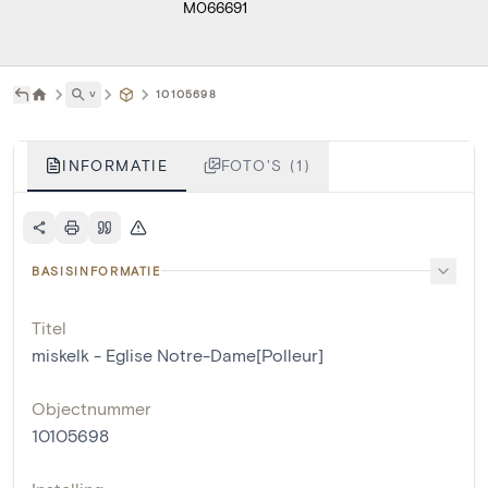
M066691
˅
10105698
INFORMATIE
FOTO'S (1)
BASISINFORMATIE
Titel
miskelk - Eglise Notre-Dame[Polleur]
Objectnummer
10105698