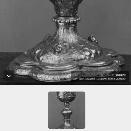
M066691
KIK-IRPA, Brussels (Belgium), cliché M066691