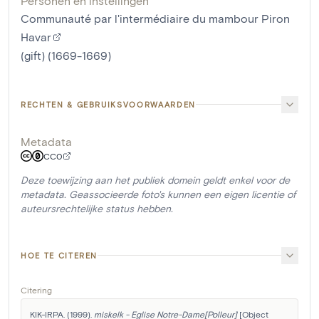
Personen en instellingen
Communauté par l'intermédiaire du mambour Piron
Havar
(gift) (1669-1669)
RECHTEN & GEBRUIKSVOORWAARDEN
Metadata
CC0
Deze toewijzing aan het publiek domein geldt enkel voor de
metadata. Geassocieerde foto's kunnen een eigen licentie of
auteursrechtelijke status hebben.
HOE TE CITEREN
Citering
KIK-IRPA. (1999). 
miskelk - Eglise Notre-Dame[Polleur]
 [Object 