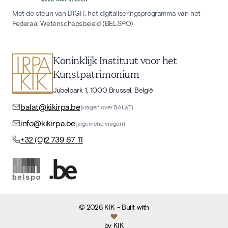
Met de steun van DIGIT, het digitaliseringsprogramma van het
Federaal Wetenschapsbeleid (BELSPO)
Koninklijk Instituut voor het
Kunstpatrimonium
Jubelpark 1, 1000 Brussel, België
balat@kikirpa.be
(vragen over BALaT)
info@kikirpa.be
(algemene vragen)
+32 (0)2 739 67 11
©
2026
KIK
- Built with
by
KIK