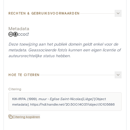
RECHTEN & GEBRUIKSVOORWAARDEN
Metadata
CC0
Deze toewijzing aan het publiek domein geldt enkel voor de
metadata. Geassocieerde foto's kunnen een eigen licentie of
auteursrechtelijke status hebben.
HOE TE CITEREN
Citering
KIK-IRPA. (1999). 
muur - Eglise Saint-Nicolas[Liège]
 [Object 
metadata]. https://hdl.handle.net/20.500.14037/object.10105686
Citering kopiëren