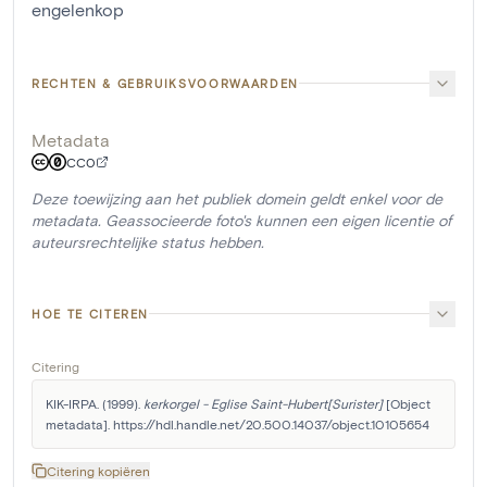
engelenkop
RECHTEN & GEBRUIKSVOORWAARDEN
Metadata
CC0
Deze toewijzing aan het publiek domein geldt enkel voor de
metadata. Geassocieerde foto's kunnen een eigen licentie of
auteursrechtelijke status hebben.
HOE TE CITEREN
Citering
KIK-IRPA. (1999). 
kerkorgel - Eglise Saint-Hubert[Surister]
 [Object 
metadata]. https://hdl.handle.net/20.500.14037/object.10105654
Citering kopiëren