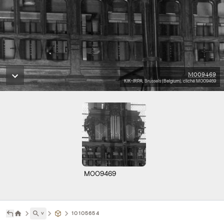
M009469
KIK-IRPA, Brussels (Belgium), cliché M009469
M009469
˅
10105654