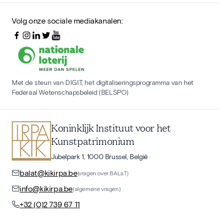
Volg onze sociale mediakanalen:
Met de steun van DIGIT, het digitaliseringsprogramma van het
Federaal Wetenschapsbeleid (BELSPO)
Koninklijk Instituut voor het
Kunstpatrimonium
Jubelpark 1, 1000 Brussel, België
balat@kikirpa.be
(vragen over BALaT)
info@kikirpa.be
(algemene vragen)
+32 (0)2 739 67 11