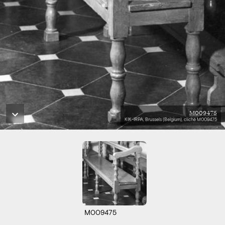
M009475
KIK-IRPA, Brussels (Belgium), cliché M009475
M009475