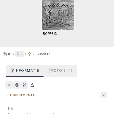
B097613
˅
10105617
INFORMATIE
FOTO'S (1)
BASISINFORMATIE
Titel