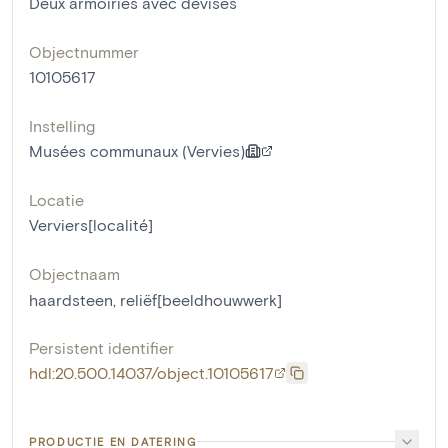
Deux armoiries avec devises
Objectnummer
10105617
Instelling
Musées communaux (Vervies)
Locatie
Verviers[localité]
Objectnaam
haardsteen
,
reliëf[beeldhouwwerk]
Persistent identifier
hdl:20.500.14037/object.10105617
PRODUCTIE EN DATERING