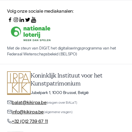
Volg onze sociale mediakanalen:
Met de steun van DIGIT, het digitaliseringsprogramma van het
Federaal Wetenschapsbeleid (BELSPO)
Koninklijk Instituut voor het
Kunstpatrimonium
Jubelpark 1, 1000 Brussel, België
balat@kikirpa.be
(vragen over BALaT)
info@kikirpa.be
(algemene vragen)
+32 (0)2 739 67 11