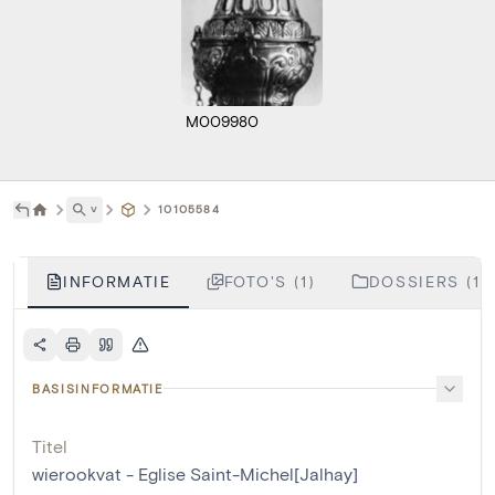
M009980
˅
10105584
INFORMATIE
FOTO'S (1)
DOSSIERS (1)
BASISINFORMATIE
Titel
wierookvat - Eglise Saint-Michel[Jalhay]