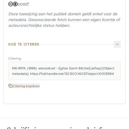
CC0
Deze toewijzing aan het publiek domein geldt enkel voor de
metadata. Geassocieerde foto's kunnen een eigen licentie of
auteursrechtelijke status hebben.
HOE TE CITEREN
Citering
KIK-IRPA. (1999). 
wierookvat - Eglise Saint-Michel[Jalhay]
 [Object 
metadata]. https://hdl.handle.net/20.500.14037/object.10105584
Citering kopiëren