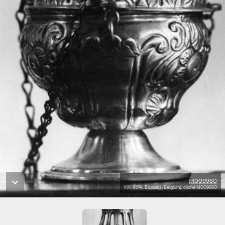
M009980
KIK-IRPA, Brussels (Belgium), cliché M009980