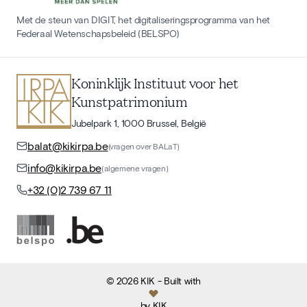
Met de steun van DIGIT, het digitaliseringsprogramma van het
Federaal Wetenschapsbeleid (BELSPO)
Koninklijk Instituut voor het
Kunstpatrimonium
Jubelpark 1, 1000 Brussel, België
balat@kikirpa.be
(vragen over BALaT)
info@kikirpa.be
(algemene vragen)
+32 (0)2 739 67 11
©
2026
KIK
- Built with
by
KIK