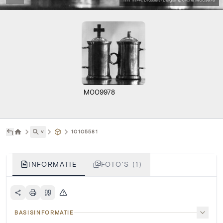
M009978
˅
10105581
INFORMATIE
FOTO'S (1)
BASISINFORMATIE