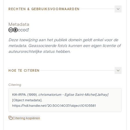
RECHTEN & GEBRUIKSVOORWAARDEN
Metadata
CC0
Deze toewijzing aan het publiek domein geldt enkel voor de
metadata. Geassocieerde foto's kunnen een eigen licentie of
auteursrechtelijke status hebben.
HOE TE CITEREN
Citering
KIK-IRPA. (1999). 
chrismatorium - Eglise Saint-Michel[Jalhay]
[Object metadata]. 
https://hdl.handle.net/20.500.14037/object.10105581
Citering kopiëren