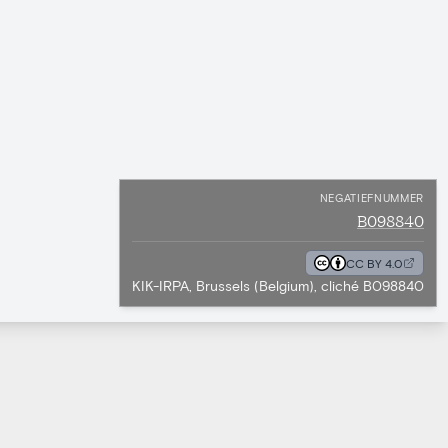
NEGATIEFNUMMER
B098840
CC BY 4.0
KIK-IRPA, Brussels (Belgium), cliché B098840