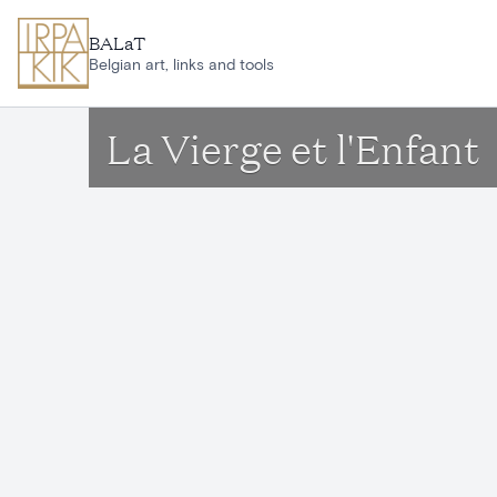
Ga naar hoofdinhoud
BALaT
Belgian art, links and tools
La Vierge et l'Enfant