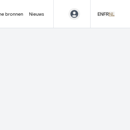
ne bronnen
Nieuws
EN
FR
NL