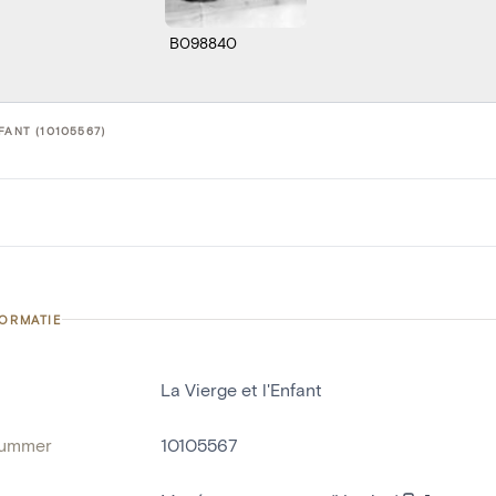
B098840
FANT (10105567)
FORMATIE
La Vierge et l'Enfant
nummer
10105567