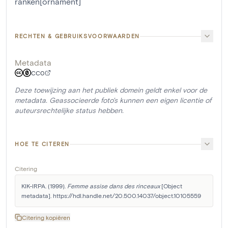
ranken[ornament]
RECHTEN & GEBRUIKSVOORWAARDEN
Metadata
CC0
Deze toewijzing aan het publiek domein geldt enkel voor de
metadata. Geassocieerde foto's kunnen een eigen licentie of
auteursrechtelijke status hebben.
HOE TE CITEREN
Citering
KIK-IRPA. (1999). 
Femme assise dans des rinceaux
 [Object 
metadata]. https://hdl.handle.net/20.500.14037/object.10105559
Citering kopiëren