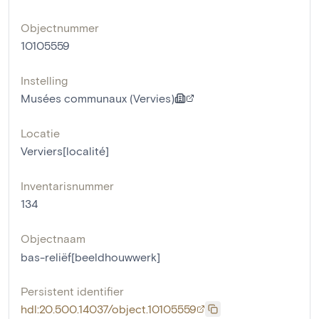
Objectnummer
10105559
Instelling
Musées communaux (Vervies)
Locatie
Verviers[localité]
Inventarisnummer
134
Objectnaam
bas-reliëf[beeldhouwwerk]
Persistent identifier
hdl:20.500.14037/object.10105559