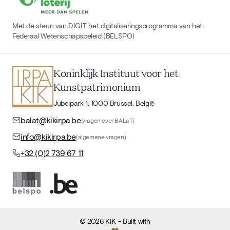
Met de steun van DIGIT, het digitaliseringsprogramma van het
Federaal Wetenschapsbeleid (BELSPO)
Koninklijk Instituut voor het
Kunstpatrimonium
Jubelpark 1, 1000 Brussel, België
balat@kikirpa.be
(vragen over BALaT)
info@kikirpa.be
(algemene vragen)
+32 (0)2 739 67 11
©
2026
KIK
- Built with