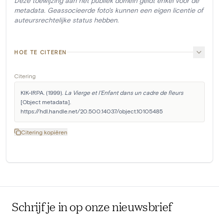
Deze toewijzing aan het publiek domein geldt enkel voor de
metadata. Geassocieerde foto's kunnen een eigen licentie of
auteursrechtelijke status hebben.
HOE TE CITEREN
Citering
KIK-IRPA. (1999). 
La Vierge et l'Enfant dans un cadre de fleurs
[Object metadata]. 
https://hdl.handle.net/20.500.14037/object.10105485
Citering kopiëren
Schrijf je in op onze nieuwsbrief