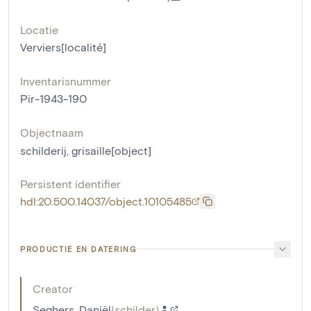
Locatie
Verviers[localité]
Inventarisnummer
Pir-1943-190
Objectnaam
schilderij
,
grisaille[object]
Persistent identifier
hdl:20.500.14037/object.10105485
PRODUCTIE EN DATERING
Creator
Seghers, Daniël
(
schilder
)