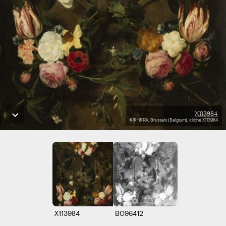
X113984
KIK-IRPA, Brussels (Belgium), cliché X113984
X113984
B096412