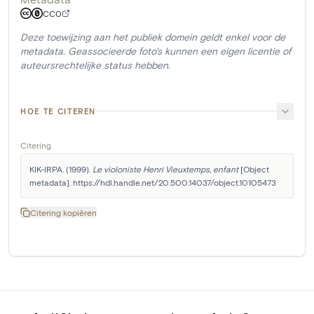
CC0
Deze toewijzing aan het publiek domein geldt enkel voor de
metadata. Geassocieerde foto's kunnen een eigen licentie of
auteursrechtelijke status hebben.
HOE TE CITEREN
Citering
KIK-IRPA. (1999). 
Le violoniste Henri Vieuxtemps, enfant
 [Object 
metadata]. https://hdl.handle.net/20.500.14037/object.10105473
Citering kopiëren