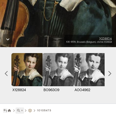
X128824
KIK-IRPA, Brussels (Belgium), cliché X128824
X128824
B096309
A004962
B0711
˅
10105473