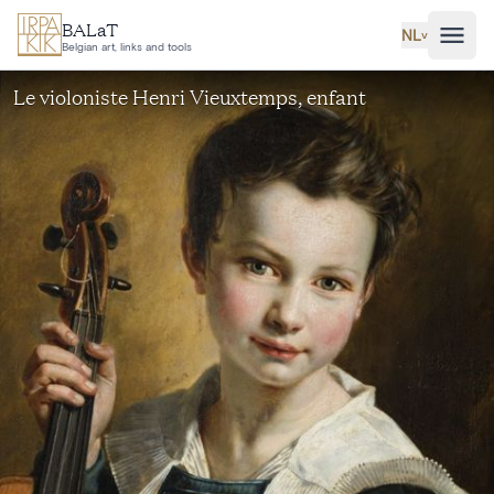
Ga naar hoofdinhoud
BALaT
NL
˅
Belgian art, links and tools
Le violoniste Henri Vieuxtemps, enfant