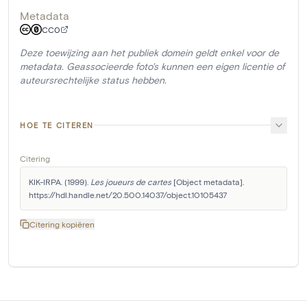
Metadata
CC0
Deze toewijzing aan het publiek domein geldt enkel voor de
metadata. Geassocieerde foto's kunnen een eigen licentie of
auteursrechtelijke status hebben.
HOE TE CITEREN
Citering
KIK-IRPA. (1999). 
Les joueurs de cartes
 [Object metadata]. 
https://hdl.handle.net/20.500.14037/object.10105437
Citering kopiëren