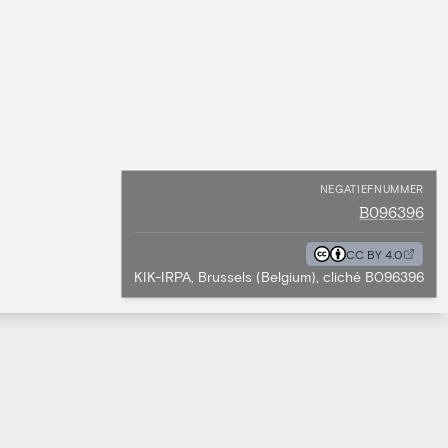
NEGATIEFNUMMER
B096396
CC BY 4.0
KIK-IRPA, Brussels (Belgium), cliché B096396