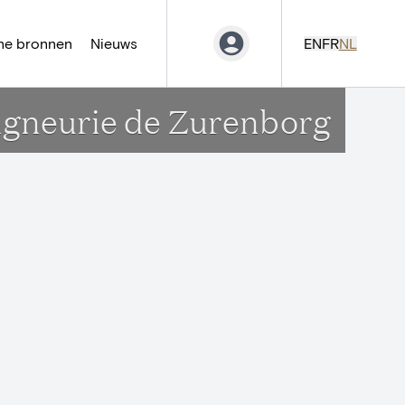
ne bronnen
Nieuws
EN
FR
NL
seigneurie de Zurenborg