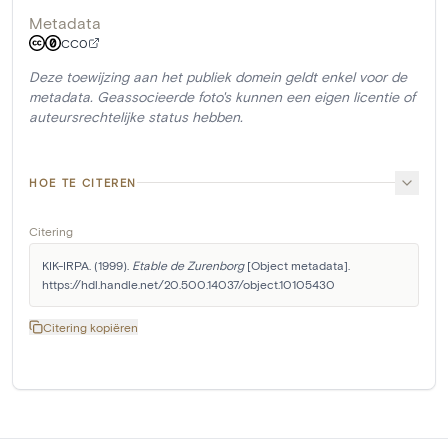
Metadata
CC0
Deze toewijzing aan het publiek domein geldt enkel voor de
metadata. Geassocieerde foto's kunnen een eigen licentie of
auteursrechtelijke status hebben.
HOE TE CITEREN
Citering
KIK-IRPA. (1999). 
Etable de Zurenborg
 [Object metadata]. 
https://hdl.handle.net/20.500.14037/object.10105430
Citering kopiëren