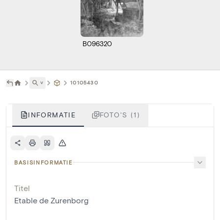
B096320
˅
10105430
INFORMATIE
FOTO'S (1)
BASISINFORMATIE
Titel
Etable de Zurenborg