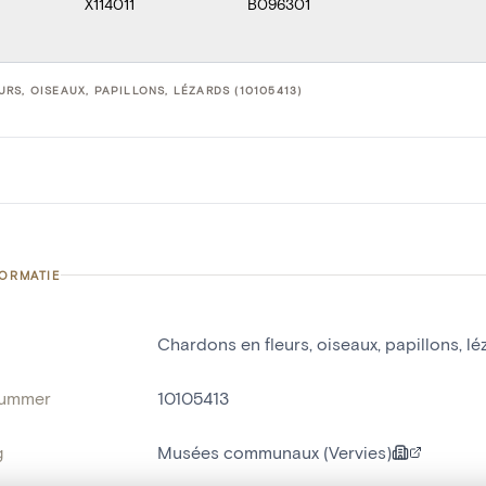
X114011
B096301
RS, OISEAUX, PAPILLONS, LÉZARDS (10105413)
FORMATIE
Chardons en fleurs, oiseaux, papillons, lé
nummer
10105413
g
Musées communaux (Vervies)