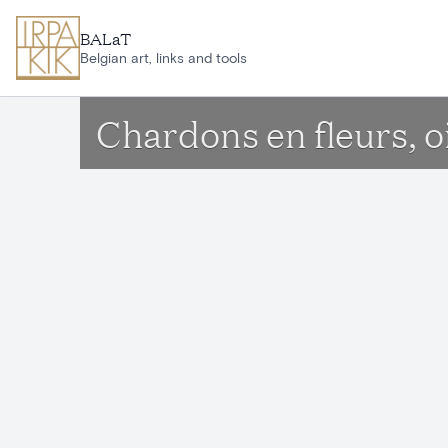
Ga naar hoofdinhoud
BALaT
Belgian art, links and tools
Chardons en fleurs, o