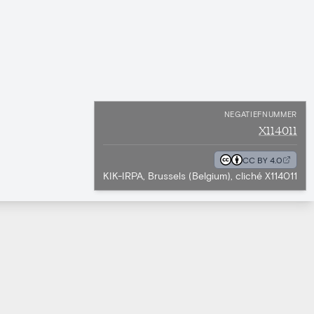
NEGATIEFNUMMER
X114011
CC BY 4.0
KIK-IRPA, Brussels (Belgium), cliché X114011