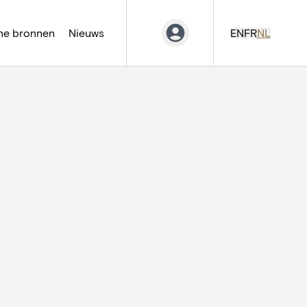
ne bronnen
Nieuws
EN
FR
NL