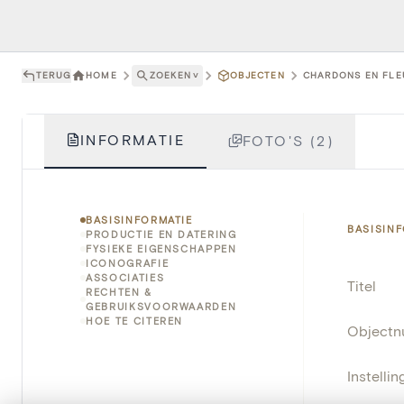
TERUG
HOME
ZOEKEN
˅
OBJECTEN
CHARDONS EN FLEU
INFORMATIE
FOTO'S (2)
BASISINFORMATIE
BASISIN
PRODUCTIE EN DATERING
FYSIEKE EIGENSCHAPPEN
ICONOGRAFIE
ASSOCIATIES
Titel
RECHTEN &
GEBRUIKSVOORWAARDEN
HOE TE CITEREN
Object
Instellin