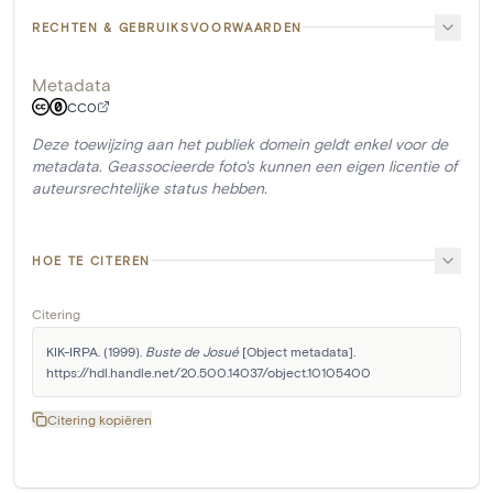
RECHTEN & GEBRUIKSVOORWAARDEN
Metadata
CC0
Deze toewijzing aan het publiek domein geldt enkel voor de
metadata. Geassocieerde foto's kunnen een eigen licentie of
auteursrechtelijke status hebben.
HOE TE CITEREN
Citering
KIK-IRPA. (1999). 
Buste de Josué
 [Object metadata]. 
https://hdl.handle.net/20.500.14037/object.10105400
Citering kopiëren