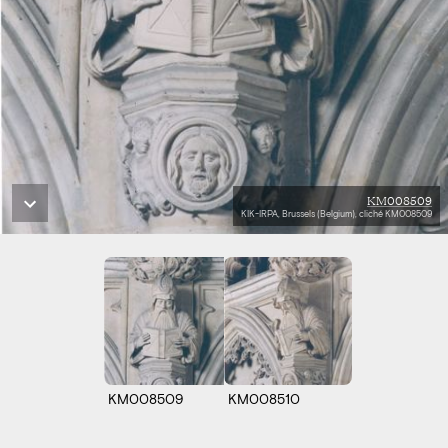
KM008509
KIK-IRPA, Brussels (Belgium), cliché KM008509
KM008509
KM008510