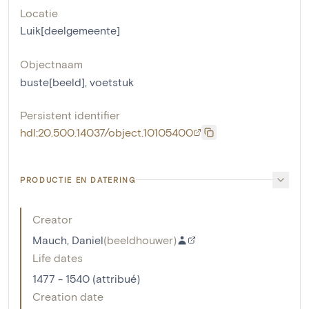
Locatie
Luik[deelgemeente]
Objectnaam
buste[beeld]
,
voetstuk
Persistent identifier
hdl:20.500.14037/object.10105400
PRODUCTIE EN DATERING
Creator
Mauch, Daniel
(
beeldhouwer
)
Life dates
1477 - 1540 (attribué)
Creation date