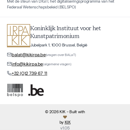
Met de steun van DIGIT, het digitaliseringsprogramma van het
Federaal Wetenschapsbeleid (BELSPO)
Koninklijk Instituut voor het
Kunstpatrimonium
Jubelpark 1, 1000 Brussel, België
balat@kikirpa.be
(vragen over BALaT)
info@kikirpa.be
(algemene vragen)
+32 (0)2 739 67 11
©
2026
KIK
- Built with
by
KIK
v
1.05