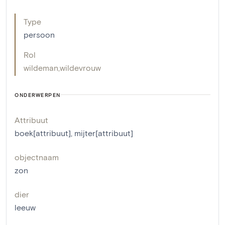
Type
persoon
Rol
wildeman
,
wildevrouw
ONDERWERPEN
Attribuut
boek[attribuut]
,
mijter[attribuut]
objectnaam
zon
dier
leeuw