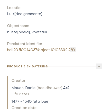
Locatie
Luik[deelgemeente]
Objectnaam
buste[beeld]
,
voetstuk
Persistent identifier
hdl:20.500.14037/object.10105392
PRODUCTIE EN DATERING
Creator
Mauch, Daniel
(
beeldhouwer
)
Life dates
1477 - 1540 (attribué)
Creation date