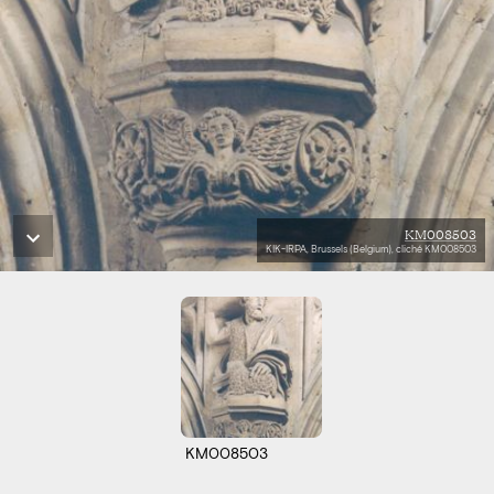
KM008503
KIK-IRPA, Brussels (Belgium), cliché KM008503
KM008503