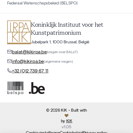
Federaal Wetenschapsbeleid (BELSPO)
Koninklijk Instituut voor het
Kunstpatrimonium
Jubelpark 1, 1000 Brussel, België
balat@kikirpa.be
(vragen over BALaT)
info@kikirpa.be
(algemene vragen)
+32 (0)2 739 67 11
©
2026
KIK
- Built with
by
KIK
v
1.05
Cookie-instellingen
Cookiebeleid
Privacy policy