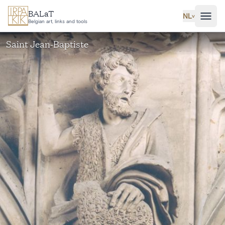
Ga naar hoofdinhoud
BALaT
NL
˅
Belgian art, links and tools
Saint Jean-Baptiste