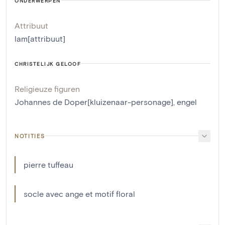
ONDERWERPEN
Attribuut
lam[attribuut]
CHRISTELIJK GELOOF
Religieuze figuren
Johannes de Doper[kluizenaar-personage]
,
engel
NOTITIES
pierre tuffeau
socle avec ange et motif floral