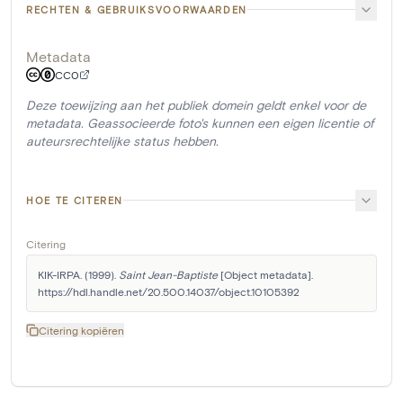
RECHTEN & GEBRUIKSVOORWAARDEN
Metadata
CC0
Deze toewijzing aan het publiek domein geldt enkel voor de
metadata. Geassocieerde foto's kunnen een eigen licentie of
auteursrechtelijke status hebben.
HOE TE CITEREN
Citering
KIK-IRPA. (1999). 
Saint Jean-Baptiste
 [Object metadata]. 
https://hdl.handle.net/20.500.14037/object.10105392
Citering kopiëren