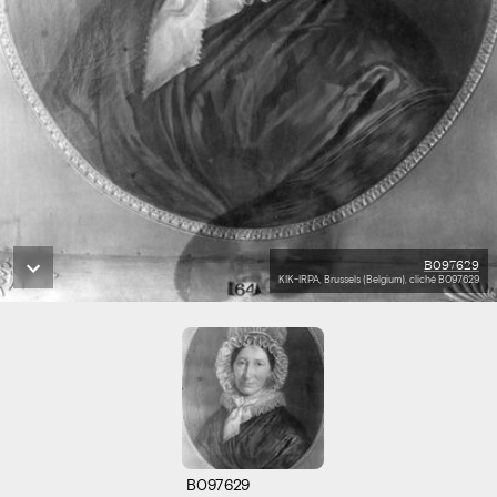
B097629
KIK-IRPA, Brussels (Belgium), cliché B097629
B097629