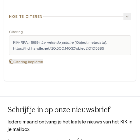
HOE TE CITEREN
Citering
KIK-IRPA. (1999). 
La mère du peintre
 [Object metadata]. 
https://hdl.handle.net/20.500.14037/object.10105385
Citering kopiëren
Schrijf je in op onze nieuwsbrief
Iedere maand ontvang je het laatste nieuws van het KIK in
je mailbox.