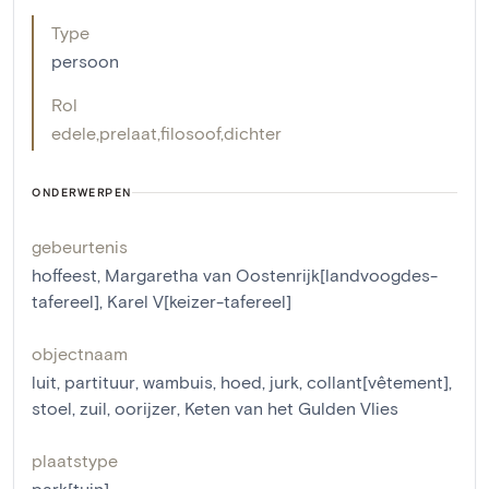
Type
persoon
Rol
edele
,
prelaat
,
filosoof
,
dichter
ONDERWERPEN
gebeurtenis
hoffeest
,
Margaretha van Oostenrijk[landvoogdes-
tafereel]
,
Karel V[keizer-tafereel]
objectnaam
luit
,
partituur
,
wambuis
,
hoed
,
jurk
,
collant[vêtement]
,
stoel
,
zuil
,
oorijzer
,
Keten van het Gulden Vlies
plaatstype
park[tuin]