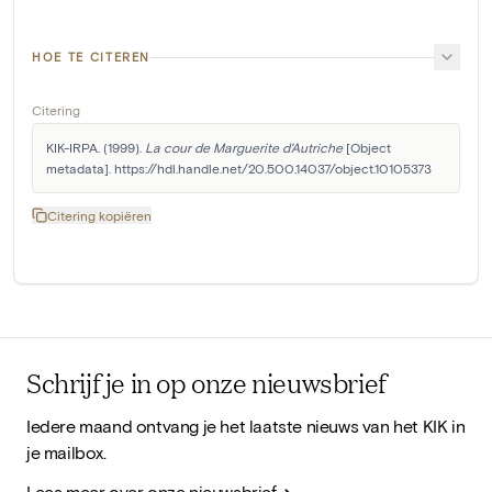
HOE TE CITEREN
Citering
KIK-IRPA. (1999). 
La cour de Marguerite d'Autriche
 [Object 
metadata]. https://hdl.handle.net/20.500.14037/object.10105373
Citering kopiëren
Schrijf je in op onze nieuwsbrief
Iedere maand ontvang je het laatste nieuws van het KIK in
je mailbox.
Lees meer over onze nieuwsbrief