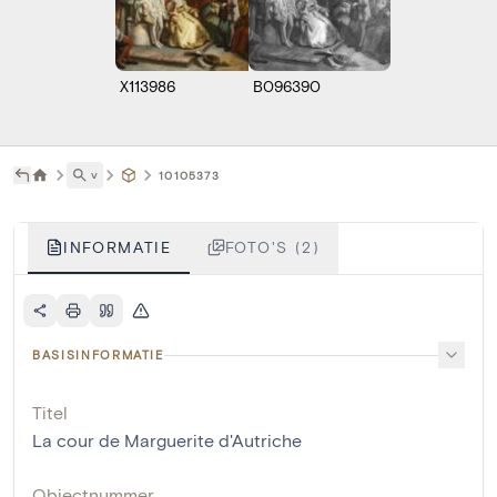
X113986
B096390
˅
10105373
INFORMATIE
FOTO'S (2)
BASISINFORMATIE
Titel
La cour de Marguerite d'Autriche
Objectnummer