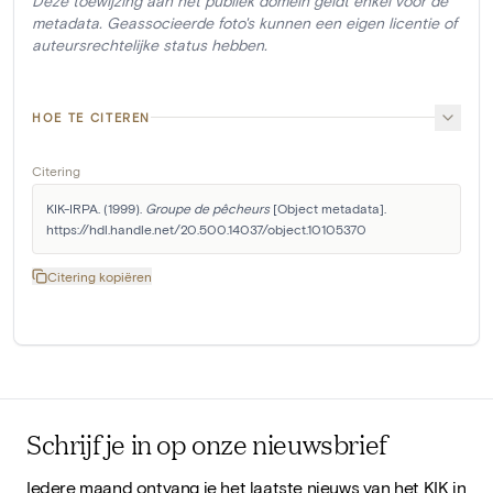
Deze toewijzing aan het publiek domein geldt enkel voor de
metadata. Geassocieerde foto's kunnen een eigen licentie of
auteursrechtelijke status hebben.
HOE TE CITEREN
Citering
KIK-IRPA. (1999). 
Groupe de pêcheurs
 [Object metadata]. 
https://hdl.handle.net/20.500.14037/object.10105370
Citering kopiëren
Schrijf je in op onze nieuwsbrief
Iedere maand ontvang je het laatste nieuws van het KIK in