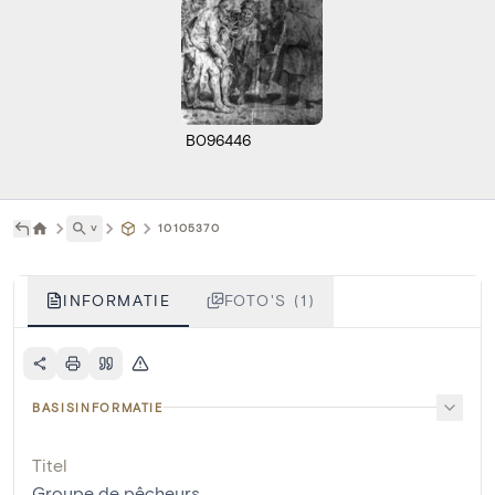
B096446
˅
10105370
INFORMATIE
FOTO'S (1)
BASISINFORMATIE
Titel
Groupe de pêcheurs