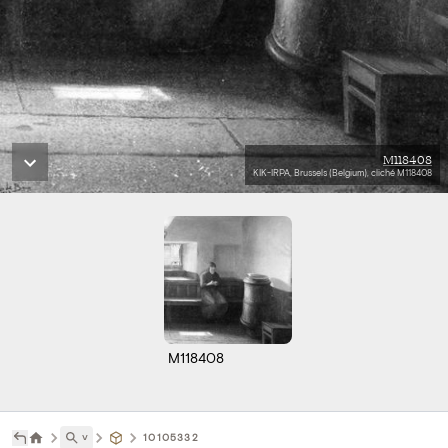
M118408
KIK-IRPA, Brussels (Belgium), cliché M118408
M118408
˅
10105332