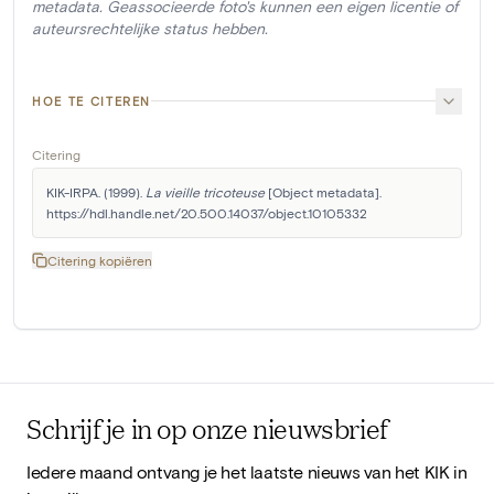
metadata. Geassocieerde foto's kunnen een eigen licentie of
auteursrechtelijke status hebben.
HOE TE CITEREN
Citering
KIK-IRPA. (1999). 
La vieille tricoteuse
 [Object metadata]. 
https://hdl.handle.net/20.500.14037/object.10105332
Citering kopiëren
Schrijf je in op onze nieuwsbrief
Iedere maand ontvang je het laatste nieuws van het KIK in