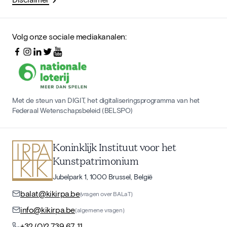
Volg onze sociale mediakanalen:
Met de steun van DIGIT, het digitaliseringsprogramma van het
Federaal Wetenschapsbeleid (BELSPO)
Koninklijk Instituut voor het
Kunstpatrimonium
Jubelpark 1, 1000 Brussel, België
balat@kikirpa.be
(vragen over BALaT)
info@kikirpa.be
(algemene vragen)
+32 (0)2 739 67 11