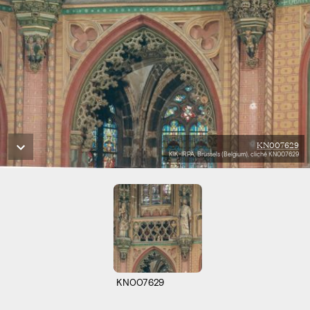
KN007629
KIK-IRPA, Brussels (Belgium), cliché KN007629
KN007629