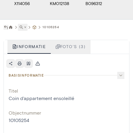
X114056
KM012138
B096312
˅
10105254
INFORMATIE
FOTO'S (3)
BASISINFORMATIE
Titel
Coin d'appartement ensoleillé
Objectnummer
10105254