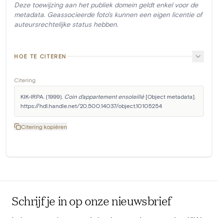
Deze toewijzing aan het publiek domein geldt enkel voor de
metadata. Geassocieerde foto's kunnen een eigen licentie of
auteursrechtelijke status hebben.
HOE TE CITEREN
Citering
KIK-IRPA. (1999). 
Coin d'appartement ensoleillé
 [Object metadata]. 
https://hdl.handle.net/20.500.14037/object.10105254
Citering kopiëren
Schrijf je in op onze nieuwsbrief