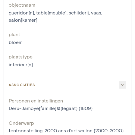
objectnaam
gueridon[n]
,
table[meuble]
,
schilderij
,
vaas
,
salon[kamer]
plant
bloem
plaatstype
interieur[n]
ASSOCIATIES
Personen en instellingen
Deru-Jamoye[famille]
(legaat) (1809)
Onderwerp
tentoonstelling, 2000 ans d'art wallon (2000-2000)