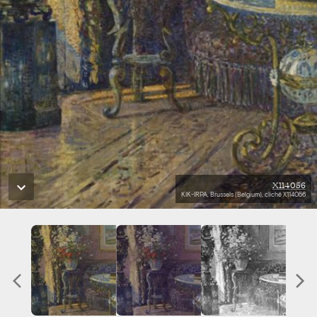
X114056
KIK-IRPA, Brussels (Belgium), cliché X114056