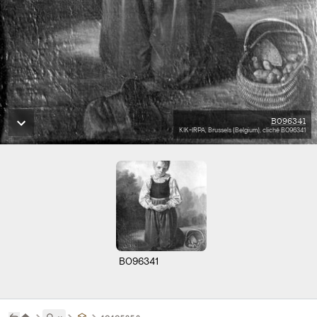
B096341
KIK-IRPA, Brussels (Belgium), cliché B096341
B096341