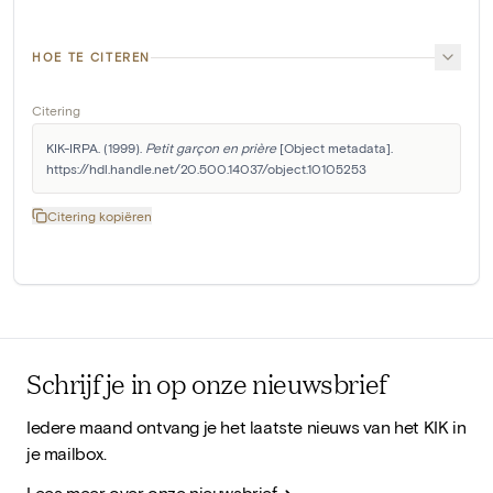
HOE TE CITEREN
Citering
KIK-IRPA. (1999). 
Petit garçon en prière
 [Object metadata]. 
https://hdl.handle.net/20.500.14037/object.10105253
Citering kopiëren
Schrijf je in op onze nieuwsbrief
Iedere maand ontvang je het laatste nieuws van het KIK in
je mailbox.
Lees meer over onze nieuwsbrief