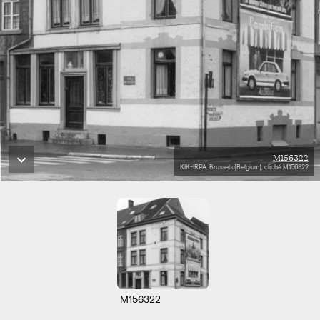
M156322
KIK-IRPA, Brussels (Belgium), cliché M156322
M156322