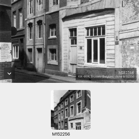
M152256
KIK-IRPA, Brussels (Belgium), cliché M152256
M152256