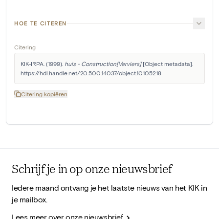
HOE TE CITEREN
Citering
KIK-IRPA. (1999). 
huis - Construction[Verviers]
 [Object metadata]. 
https://hdl.handle.net/20.500.14037/object.10105218
Citering kopiëren
Schrijf je in op onze nieuwsbrief
Iedere maand ontvang je het laatste nieuws van het KIK in
je mailbox.
Lees meer over onze nieuwsbrief