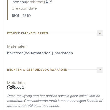
inconnu
(
architect
)
Creation date
1801 - 1810
FYSIEKE EIGENSCHAPPEN
Materialen
baksteen[bouwmateriaal]
,
hardsteen
RECHTEN & GEBRUIKSVOORWAARDEN
Metadata
CC0
Deze toewijzing aan het publiek domein geldt enkel voor de
metadata. Geassocieerde foto's kunnen een eigen licentie of
auteursrechtelijke status hebben.