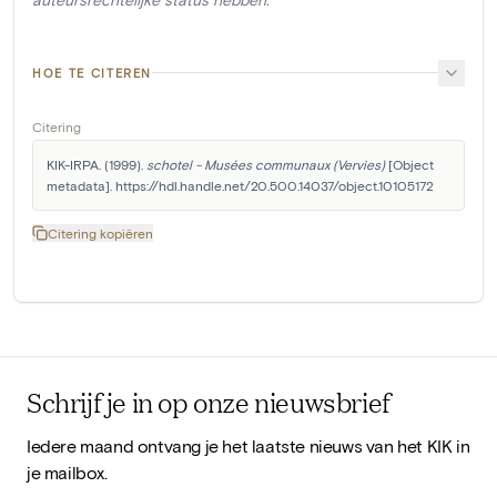
HOE TE CITEREN
Citering
KIK-IRPA. (1999). 
schotel - Musées communaux (Vervies)
 [Object 
metadata]. https://hdl.handle.net/20.500.14037/object.10105172
Citering kopiëren
Schrijf je in op onze nieuwsbrief
Iedere maand ontvang je het laatste nieuws van het KIK in
je mailbox.