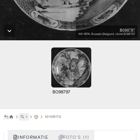
B098797
KIK-IRPA, Brussels (Belgium), cliché B098797
B098797
˅
10105172
INFORMATIE
FOTO'S (1)