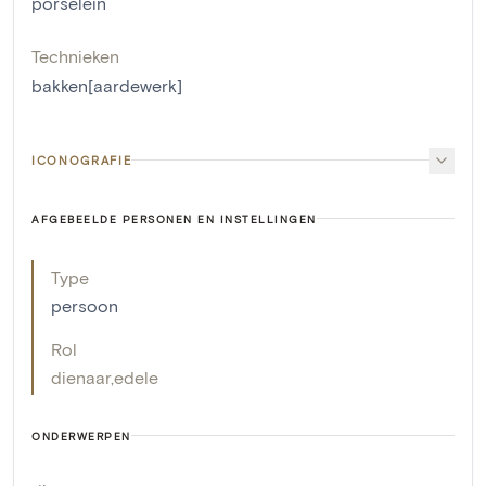
porselein
Technieken
bakken[aardewerk]
ICONOGRAFIE
AFGEBEELDE PERSONEN EN INSTELLINGEN
Type
persoon
Rol
dienaar
,
edele
ONDERWERPEN