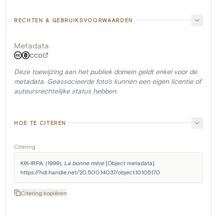
RECHTEN & GEBRUIKSVOORWAARDEN
Metadata
CC0
Deze toewijzing aan het publiek domein geldt enkel voor de
metadata. Geassocieerde foto's kunnen een eigen licentie of
auteursrechtelijke status hebben.
HOE TE CITEREN
Citering
KIK-IRPA. (1999). 
La bonne mère
 [Object metadata]. 
https://hdl.handle.net/20.500.14037/object.10105170
Citering kopiëren