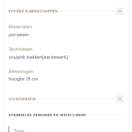
FYSIEKE EIGENSCHAPPEN
Materialen
porselein
Technieken
sculpté
,
bakken[aardewerk]
Afmetingen
hoogte
:
31
cm
ICONOGRAFIE
AFGEBEELDE PERSONEN EN INSTELLINGEN
Type