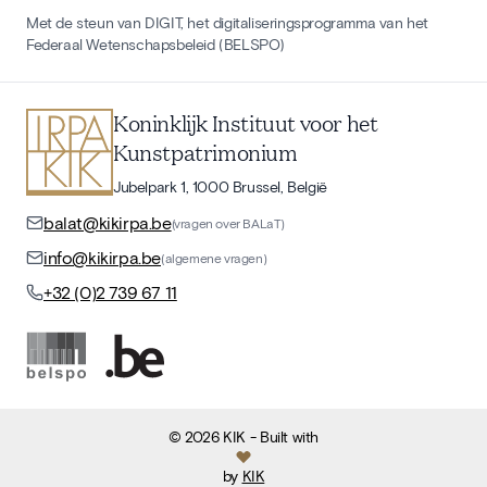
Met de steun van DIGIT, het digitaliseringsprogramma van het
Federaal Wetenschapsbeleid (BELSPO)
Koninklijk Instituut voor het
Kunstpatrimonium
Jubelpark 1, 1000 Brussel, België
balat@kikirpa.be
(vragen over BALaT)
info@kikirpa.be
(algemene vragen)
+32 (0)2 739 67 11
©
2026
KIK
- Built with
by
KIK