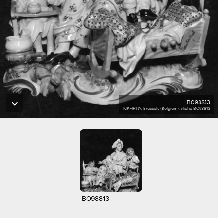
B098813
KIK-IRPA, Brussels (Belgium), cliché B098813
B098813