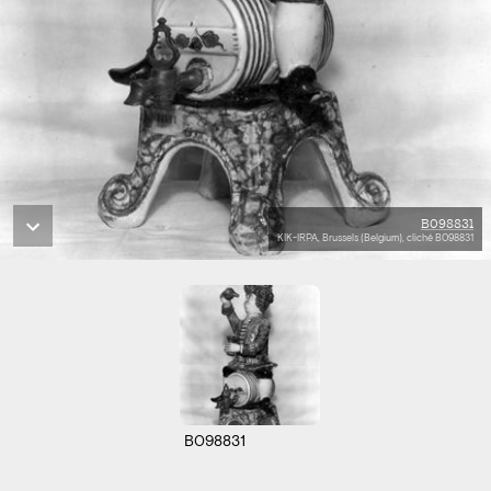
B098831
KIK-IRPA, Brussels (Belgium), cliché B098831
B098831