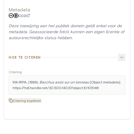
Metadata
CC0
Deze toewijzing aan het publiek domein geldt enkel voor de
metadata. Geassocieerde foto's kunnen een eigen licentie of
auteursrechtelijke status hebben.
HOE TE CITEREN
Citering
KIK-IRPA. (1999). 
Bacchus assis sur un tonneau
 [Object metadata]. 
https://hdl.handle.net/20.500.14037/object.10105146
Citering kopiëren