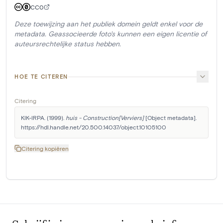
CC0
Deze toewijzing aan het publiek domein geldt enkel voor de
metadata. Geassocieerde foto's kunnen een eigen licentie of
auteursrechtelijke status hebben.
HOE TE CITEREN
Citering
KIK-IRPA. (1999). 
huis - Construction[Verviers]
 [Object metadata]. 
https://hdl.handle.net/20.500.14037/object.10105100
Citering kopiëren