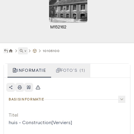
M152162
˅
10105100
INFORMATIE
FOTO'S (1)
BASISINFORMATIE
Titel
huis - Construction[Verviers]