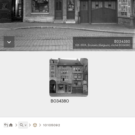
B034380
KIK-IRPA, Brussels (Belgium), cliché B034380
B034380
˅
10105092