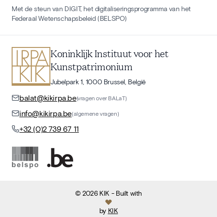
Met de steun van DIGIT, het digitaliseringsprogramma van het
Federaal Wetenschapsbeleid (BELSPO)
Koninklijk Instituut voor het
Kunstpatrimonium
Jubelpark 1, 1000 Brussel, België
balat@kikirpa.be
(vragen over BALaT)
info@kikirpa.be
(algemene vragen)
+32 (0)2 739 67 11
©
2026
KIK
- Built with
by
KIK