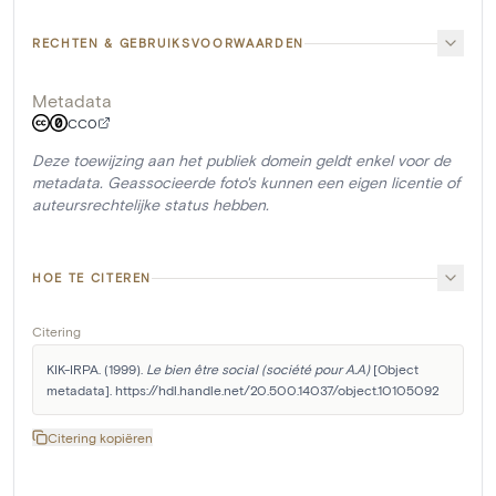
RECHTEN & GEBRUIKSVOORWAARDEN
Metadata
CC0
Deze toewijzing aan het publiek domein geldt enkel voor de
metadata. Geassocieerde foto's kunnen een eigen licentie of
auteursrechtelijke status hebben.
HOE TE CITEREN
Citering
KIK-IRPA. (1999). 
Le bien être social (société pour A.A)
 [Object 
metadata]. https://hdl.handle.net/20.500.14037/object.10105092
Citering kopiëren