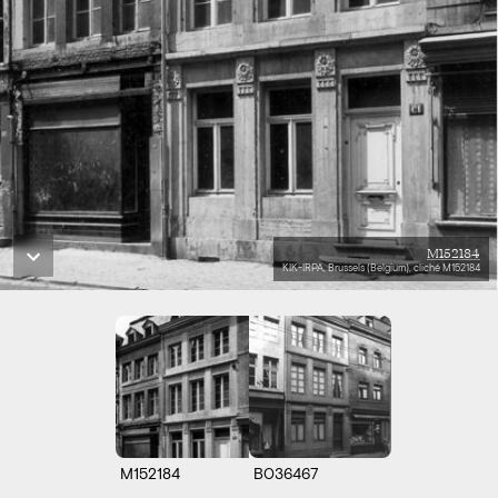
M152184
KIK-IRPA, Brussels (Belgium), cliché M152184
M152184
B036467