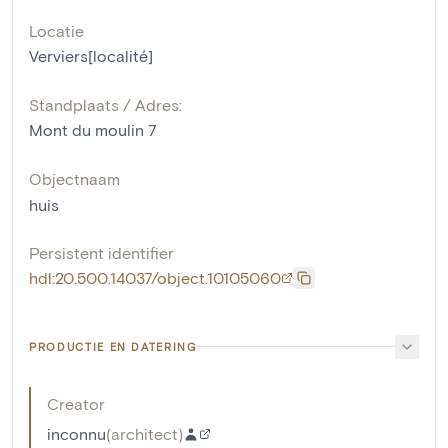
Locatie
Verviers[localité]
Standplaats / Adres:
Mont du moulin 7
Objectnaam
huis
Persistent identifier
hdl:20.500.14037/object.10105060
PRODUCTIE EN DATERING
Creator
inconnu
(
architect
)