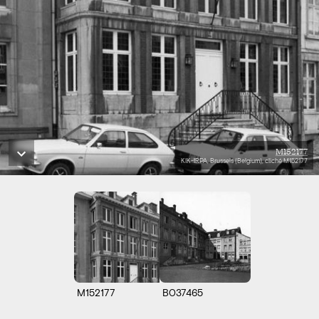
M152177
KIK-IRPA, Brussels (Belgium), cliché M152177
M152177
B037465