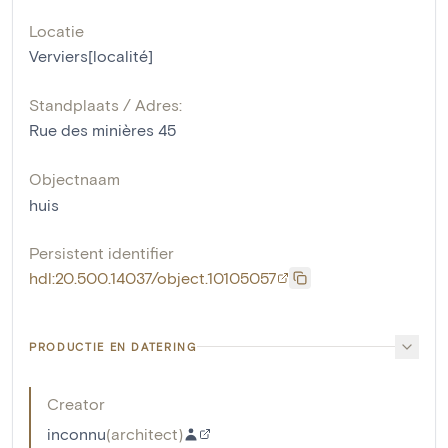
Locatie
Verviers[localité]
Standplaats / Adres:
Rue des minières 45
Objectnaam
huis
Persistent identifier
hdl:20.500.14037/object.10105057
PRODUCTIE EN DATERING
Creator
inconnu
(
architect
)