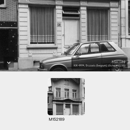
M152189
KIK-IRPA, Brussels (Belgium), cliché M152189
M152189