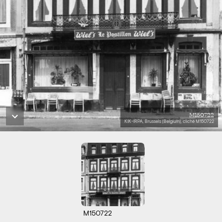
M150722
KIK-IRPA, Brussels (Belgium), cliché M150722
M150722