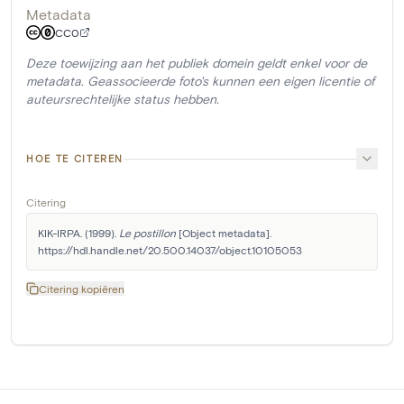
Metadata
CC0
Deze toewijzing aan het publiek domein geldt enkel voor de
metadata. Geassocieerde foto's kunnen een eigen licentie of
auteursrechtelijke status hebben.
HOE TE CITEREN
Citering
KIK-IRPA. (1999). 
Le postillon
 [Object metadata]. 
https://hdl.handle.net/20.500.14037/object.10105053
Citering kopiëren