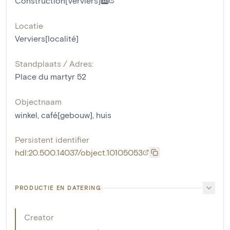
Construction[Verviers]
Locatie
Verviers[localité]
Standplaats / Adres:
Place du martyr 52
Objectnaam
winkel
,
café[gebouw]
,
huis
Persistent identifier
hdl:20.500.14037/object.10105053
PRODUCTIE EN DATERING
Creator