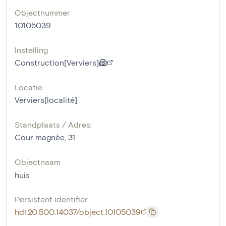
Objectnummer
10105039
Instelling
Construction[Verviers]
Locatie
Verviers[localité]
Standplaats / Adres:
Cour magnèe, 31
Objectnaam
huis
Persistent identifier
hdl:20.500.14037/object.10105039