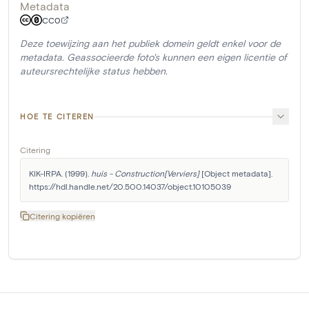
Metadata
CC0
Deze toewijzing aan het publiek domein geldt enkel voor de
metadata. Geassocieerde foto's kunnen een eigen licentie of
auteursrechtelijke status hebben.
HOE TE CITEREN
Citering
KIK-IRPA. (1999). 
huis - Construction[Verviers]
 [Object metadata]. 
https://hdl.handle.net/20.500.14037/object.10105039
Citering kopiëren