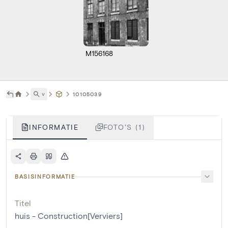
M156168
˅
10105039
INFORMATIE
FOTO'S (1)
BASISINFORMATIE
Titel
huis - Construction[Verviers]