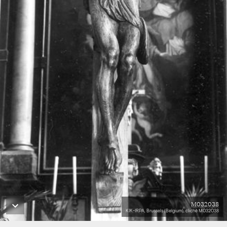
M032038
KIK-IRPA, Brussels (Belgium), cliché M032038