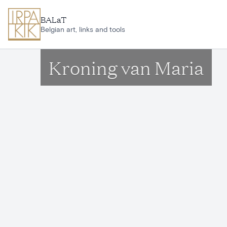
Aller au contenu principal
BALaT
Belgian art, links and tools
Kroning van Maria