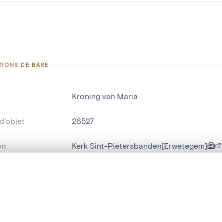
TIONS DE BASE
Kroning van Maria
d'objet
26527
on
Kerk Sint-Pietersbanden[Erwetegem]
Erwetegem
te, en superposition ou avec un rideau coulissant — avec zoom et dép
ment /
hoofdaltaar
Ma sélection » dans le menu.
: