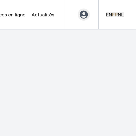
es en ligne
Actualités
EN
FR
NL