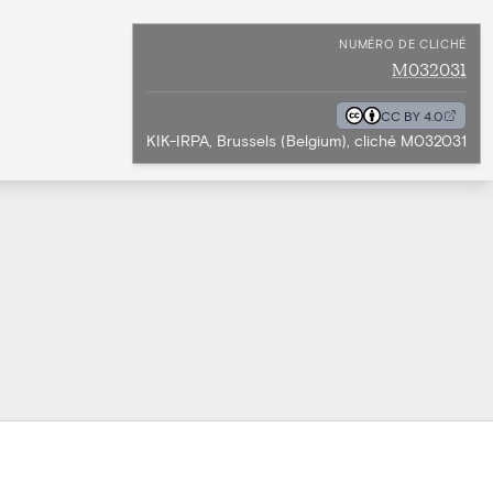
NUMÉRO DE CLICHÉ
M032031
CC BY 4.0
KIK-IRPA, Brussels (Belgium), cliché M032031