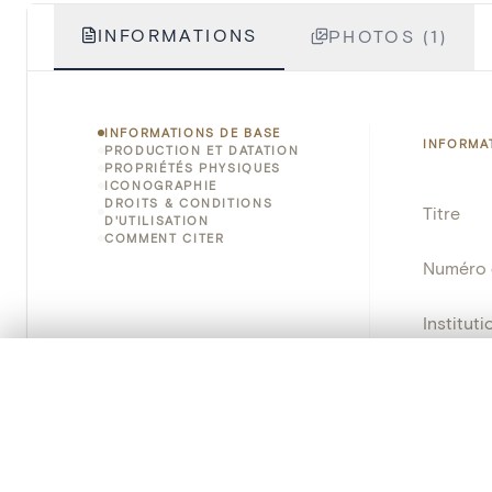
INFORMATIONS
PHOTOS (1)
INFORMATIONS DE BASE
INFORMA
PRODUCTION ET DATATION
PROPRIÉTÉS PHYSIQUES
ICONOGRAPHIE
DROITS & CONDITIONS
Titre
D'UTILISATION
COMMENT CITER
Numéro 
Instituti
0/50 photos
SÉLECTION À COMPARER
Lieu
Alignez vos images pour les comparer côte à cô
Emplace
Vous pouvez rouvrir cette sélection à tout moment via « 
Adresse