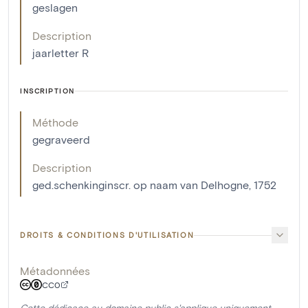
geslagen
Description
jaarletter R
INSCRIPTION
Méthode
gegraveerd
Description
ged.schenkinginscr. op naam van Delhogne, 1752
DROITS & CONDITIONS D'UTILISATION
Métadonnées
CC0
Cette dédicace au domaine public s'applique uniquement