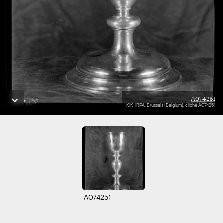
A074251
KIK-IRPA, Brussels (Belgium), cliché A074251
A074251