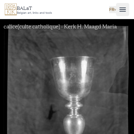
Aller au contenu principal
BALaT
FR
˅
Belgian art, links and tools
calice[culte catholique] - Kerk H. Maagd Maria