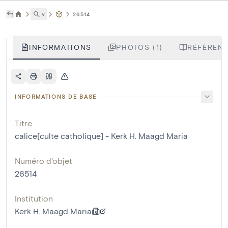
˅
26514
INFORMATIONS
PHOTOS (1)
RÉFÉRENC
INFORMATIONS DE BASE
Titre
calice[culte catholique] - Kerk H. Maagd Maria
Numéro d'objet
26514
Institution
Kerk H. Maagd Maria