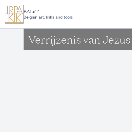
Aller au contenu principal
BALaT
Belgian art, links and tools
Verrijzenis van Jezus