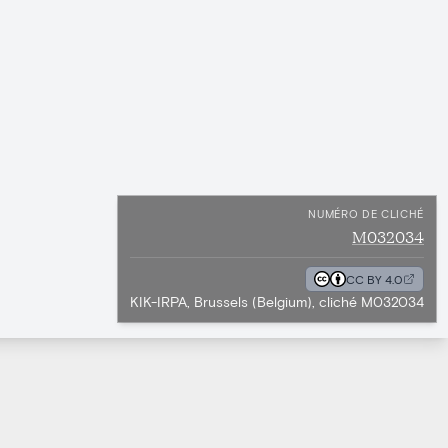
NUMÉRO DE CLICHÉ
M032034
CC BY 4.0
KIK-IRPA, Brussels (Belgium), cliché M032034