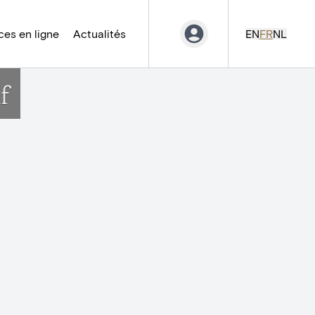
es en ligne
Actualités
EN
FR
NL
f