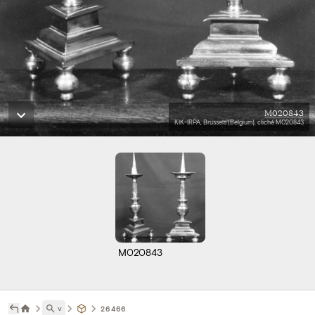
M020843
KIK-IRPA, Brussels (Belgium), cliché M020843
M020843
˅
26466