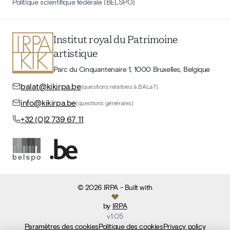
Politique scientifique fédérale (BELSPO)
Institut royal du Patrimoine
artistique
Parc du Cinquantenaire 1, 1000 Bruxelles, Belgique
balat@kikirpa.be
(questions relatives à BALaT)
info@kikirpa.be
(questions générales)
+32 (0)2 739 67 11
©
2026
IRPA
- Built with
by
IRPA
v
1.05
Paramètres des cookies
Politique des cookies
Privacy policy