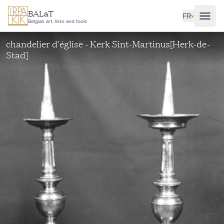
Aller au contenu principal
BALaT
FR
˅
Belgian art, links and tools
chandelier d'église - Kerk Sint-Martinus[Herk-de-
Stad]