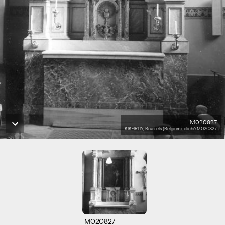
M020827
KIK-IRPA, Brussels (Belgium), cliché M020827
M020827