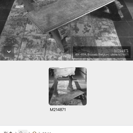
M214871
KIK-IRPA, Brussels (Belgium), cliché M214871
M214871