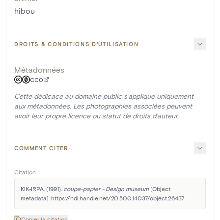
hibou
DROITS & CONDITIONS D'UTILISATION
Métadonnées
CC0
Cette dédicace au domaine public s'applique uniquement
aux métadonnées. Les photographies associées peuvent
avoir leur propre licence ou statut de droits d'auteur.
COMMENT CITER
Citation
KIK-IRPA. (1991). 
coupe-papier - Design museum
 [Object 
metadata]. https://hdl.handle.net/20.500.14037/object.26437
Copier la citation