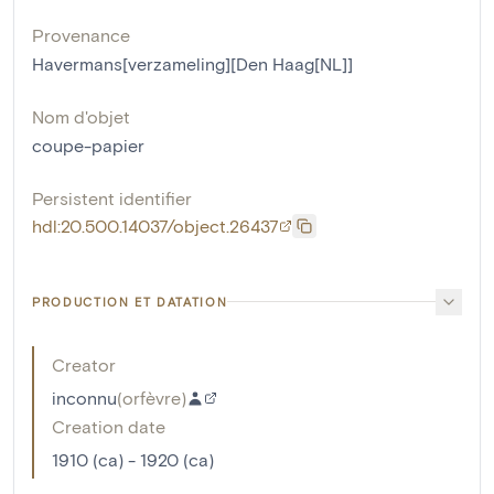
Provenance
Havermans[verzameling][Den Haag[NL]]
Nom d'objet
coupe-papier
Persistent identifier
hdl:20.500.14037/object.26437
PRODUCTION ET DATATION
Creator
inconnu
(
orfèvre
)
Creation date
1910 (ca) - 1920 (ca)