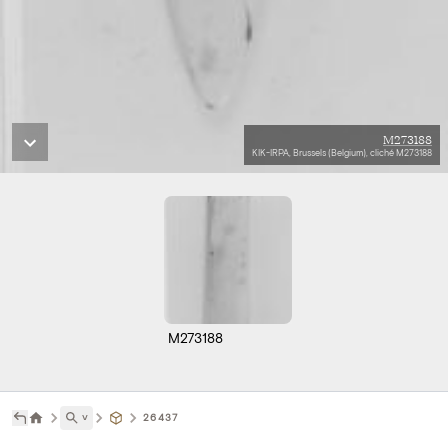
M273188
KIK-IRPA, Brussels (Belgium), cliché M273188
M273188
˅
26437