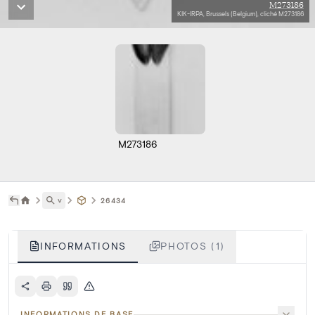
M273186
KIK-IRPA, Brussels (Belgium), cliché M273186
M273186
˅
26434
INFORMATIONS
PHOTOS (1)
INFORMATIONS DE BASE