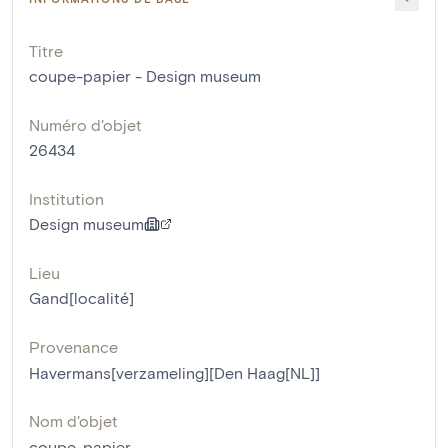
Titre
coupe-papier - Design museum
Numéro d'objet
26434
Institution
Design museum
Lieu
Gand[localité]
Provenance
Havermans[verzameling][Den Haag[NL]]
Nom d'objet
coupe-papier