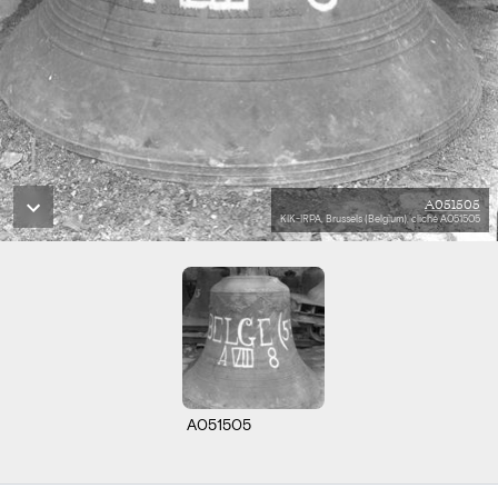
A051505
KIK-IRPA, Brussels (Belgium), cliché A051505
A051505