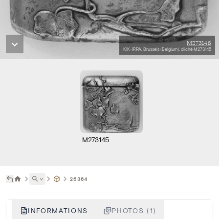
M273145
KIK-IRPA, Brussels (Belgium), cliché M273145
M273145
˅
26364
INFORMATIONS
PHOTOS (1)