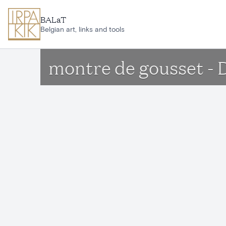
Aller au contenu principal
BALaT
Belgian art, links and tools
montre de gousset -