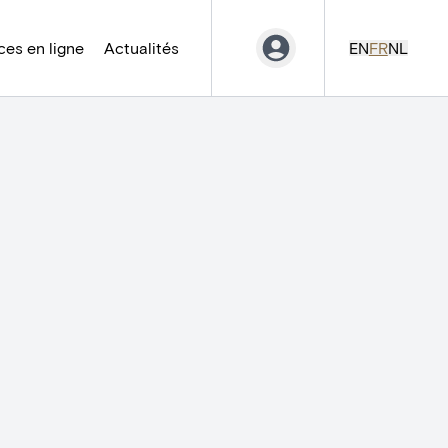
es en ligne
Actualités
EN
FR
NL