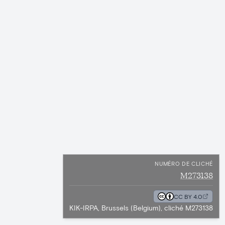
NUMÉRO DE CLICHÉ
M273138
CC BY 4.0
KIK-IRPA, Brussels (Belgium), cliché M273138