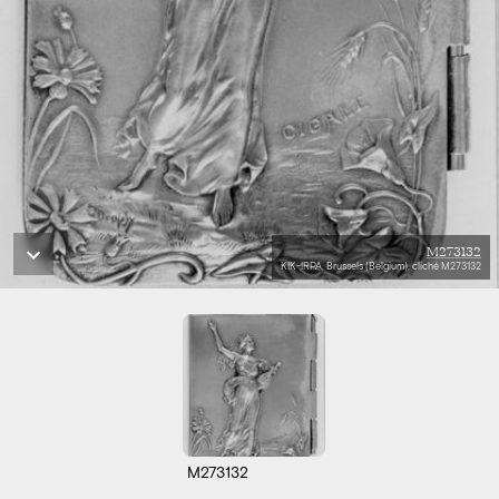
M273132
KIK-IRPA, Brussels (Belgium), cliché M273132
M273132