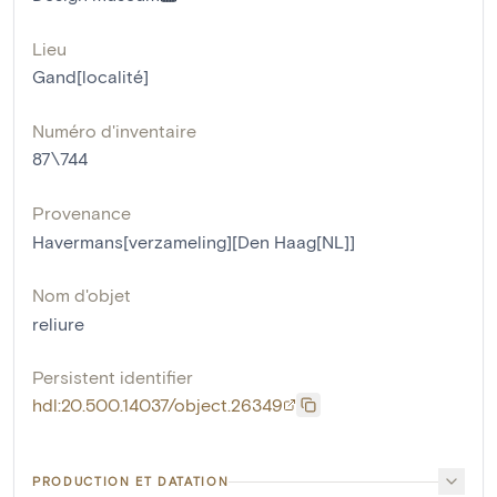
Lieu
Gand[localité]
Numéro d'inventaire
87\744
Provenance
Havermans[verzameling][Den Haag[NL]]
Nom d'objet
reliure
Persistent identifier
hdl:20.500.14037/object.26349
PRODUCTION ET DATATION